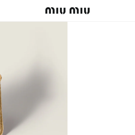
MiuMiu logo