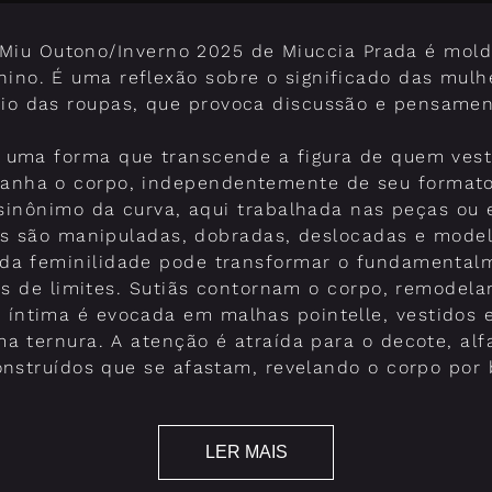
 Miu Outono/Inverno 2025 de Miuccia Prada é mo
nino. É uma reflexão sobre o significado das mulh
io das roupas, que provoca discussão e pensamen
a uma forma que transcende a figura de quem ves
anha o corpo, independentemente de seu formato.
sinônimo da curva, aqui trabalhada nas peças ou 
as são manipuladas, dobradas, deslocadas e model
 da feminilidade pode transformar o fundamental
as de limites. Sutiãs contornam o corpo, remodel
a íntima é evocada em malhas pointelle, vestidos 
a ternura. A atenção é atraída para o decote, alfa
nstruídos que se afastam, revelando o corpo por 
LER MAIS