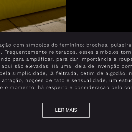
ção com símbolos do feminino: broches, pulseiras
s. Frequentemente reiterados, esses símbolos to
indo para amplificar, para dar importância a roup
e aqui são elevadas. Há uma ideia de invenção co
pela simplicidade, lã feltrada, cetim de algodão,
 atração, noções de tato e sensualidade, um est
o o momento, há respeito e consideração pelo co
LER MAIS