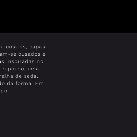
, colares, capas
rnam-se ousados e
as inspiradas no
m o pouco, uma
 malha de seda.
udo da forma. Em
rpo.