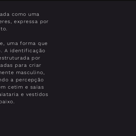
ldada como uma
eres, expressa por
to.
te, uma forma que
 A identificação
estruturada por
adas para criar
mente masculino,
ando a percepção
em cetim e saias
iataria e vestidos
baixo.