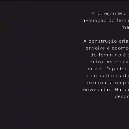
A coleção Miu
avaliação do femi
me
A construção cri
envolve e acomp
do feminino é 
baixo. As roup
curvas. O poder
roupas libertad
externa; a roup
enviesadas. Há um
desco