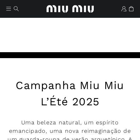
Iniciar
Campanha Miu Miu
Lista de desejos
L’Été 2025
Uma beleza natural, um espírito
emancipado, uma nova reimaginação de
um guarda-roupa de verão arquetípico. A