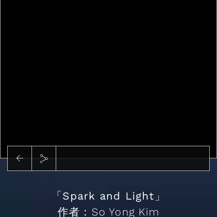
播放
「Spark and Light」
作者：So Yong Kim