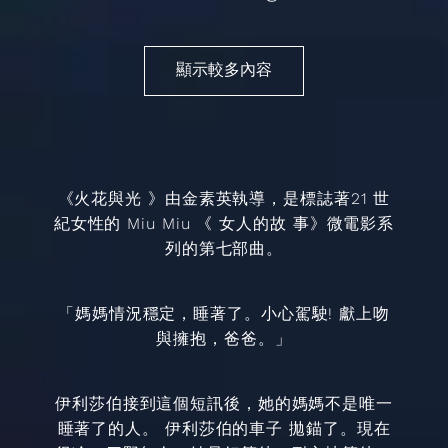
顯示較多內容
《火花與光 》由金素英執導，是標誌著21 世
紀女性的 Miu Miu 《 女人的故 事》微電影系
列的第七部曲。
「媽媽情況穩定，睡著了。小心駕駛! 獻上吻
與擁抱，爸爸。」
伊利莎伯接到這個短訊後，她的媽媽不是唯一
睡著了的人。 伊利莎伯的車子 拋錨了。現在