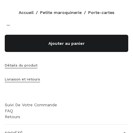
Couleur:
Blue/Sky Blue
Accueil
/
Petite maroquinerie
/
Porte-cartes
Suivez-nous facebook
Suivez-nous instagram
Suivez-nous twitter
Suivez-nous youtube
Suivez-nous tiktok
Suivez-nous snapchat
CONTACTS
Ajouter au panier
+377 97 98 22 53
Contacts
Localisation Boutique
Détails du produit
Sitemap
Livraison et retours
ASSISTANCE
Services Miu Miu
Suivi De Votre Commande
FAQ
Retours
SOCIÉTÉ