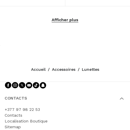
Afficher plus
Accueil
/
Accessoires
/
Lunettes
Suivez-nous facebook
Suivez-nous instagram
Suivez-nous twitter
Suivez-nous youtube
Suivez-nous tiktok
Suivez-nous snapchat
CONTACTS
+377 97 98 22 53
Contacts
Localisation Boutique
Sitemap