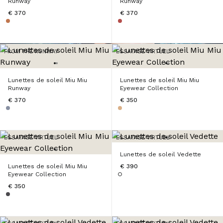
Runway
Runway
Lunettes de soleil Miu Miu Runway
€ 370
€ 370
Commander
FROM THE RUNWAY
ESSAYAGE VIRTUEL
Lunettes de soleil Miu Miu
Lunettes de soleil Miu Miu
Runway
Eyewear Collection
€ 370
€ 350
ESSAYAGE VIRTUEL
ESSAYAGE VIRTUEL
Lunettes de soleil Vedette
Lunettes de soleil Miu Miu
€ 390
Eyewear Collection
€ 350