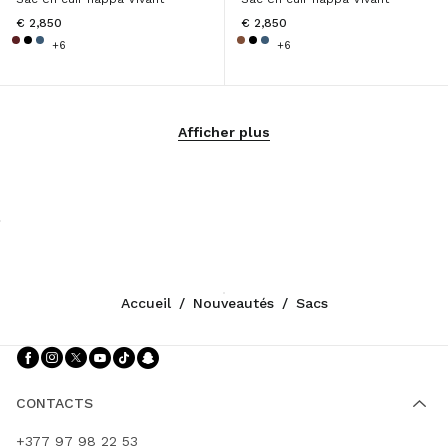
€ 2,850
€ 2,850
+6
+6
Afficher plus
Accueil
/
Nouveautés
/
Sacs
Suivez-nous facebook
Suivez-nous instagram
Suivez-nous twitter
Suivez-nous youtube
Suivez-nous tiktok
Suivez-nous snapchat
CONTACTS
+377 97 98 22 53