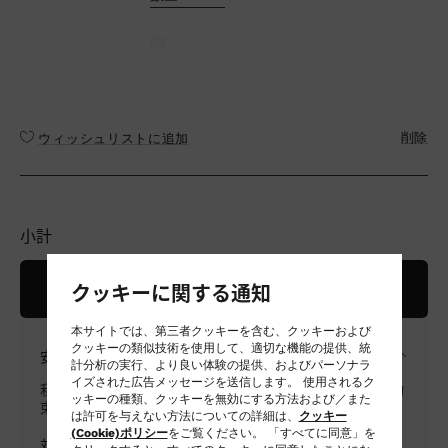
削除
ウィッシュリストに追加
小計
ご購入手続きに進む
クッキーに関する通知
本サイトでは、第三者クッキーを含む、クッキーおよび
クッキーの類似技術を使用して、適切な機能の提供、統
安全なお支払い
計分析の実行、より良い体験の提供、およびパーソナラ
イズされた広告メッセージを送信します。 使用されるク
私たちは全てのお取引において最高レベルの安全性をお約
ッキーの種類、クッキーを無効にする方法および／また
束いたします。
は許可を与えない方法についての詳細は、
クッキー
(Cookie)ポリシー
をご覧ください。 「すべてに同意」を
対応可能なお支払い方法