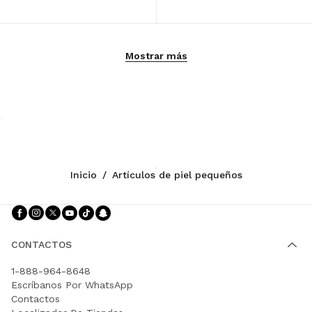
Mostrar más
Inicio
/
Artículos de piel pequeños
Síganos facebook
Síganos instagram
Síganos twitter
Síganos youtube
Síganos tiktok
Síganos snapchat
CONTACTOS
1-888-964-8648
Escríbanos Por WhatsApp
Contactos