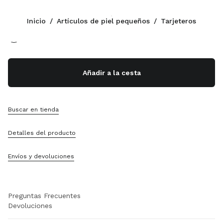
Color:
Negro
Inicio
/
Artículos de piel pequeños
/
Tarjeteros
Síganos facebook
Síganos instagram
Síganos twitter
Síganos youtube
Síganos tiktok
Síganos snapchat
CONTACTOS
Añadir a la cesta
1-888-964-8648
Escríbanos Por WhatsApp
Contactos
Buscar en tienda
Localizador De Tiendas
Sitemap
Detalles del producto
ASISTENCIA
Envíos y devoluciones
Servicios Miu Miu
Seguimiento Del Pedido
Preguntas Frecuentes
Devoluciones