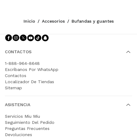
Inicio
/
Accesorios
/
Bufandas y guantes
Síganos facebook
Síganos instagram
Síganos twitter
Síganos youtube
Síganos tiktok
Síganos snapchat
CONTACTOS
1-888-964-8648
Escríbanos Por WhatsApp
Contactos
Localizador De Tiendas
Sitemap
ASISTENCIA
Servicios Miu Miu
Seguimiento Del Pedido
Preguntas Frecuentes
Devoluciones