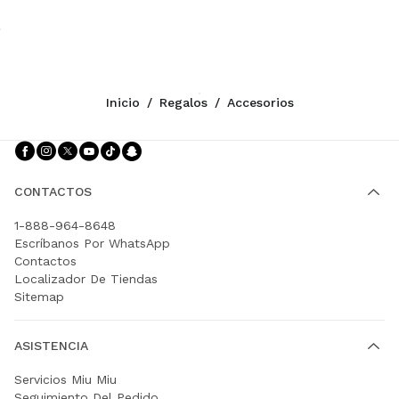
Inicio
/
Regalos
/
Accesorios
Síganos facebook
Síganos instagram
Síganos twitter
Síganos youtube
Síganos tiktok
Síganos snapchat
CONTACTOS
1-888-964-8648
Escríbanos Por WhatsApp
Contactos
Localizador De Tiendas
Sitemap
ASISTENCIA
Servicios Miu Miu
Seguimiento Del Pedido