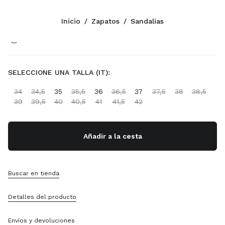
Color:
Blanco
Inicio
/
Zapatos
/
Sandalias
Síganos facebook
Síganos instagram
Síganos twitter
Síganos youtube
Síganos tiktok
Síganos snapchat
CONTACTOS
SELECCIONE UNA TALLA (IT):
1-888-964-8648
34
34,5
35
35,5
36
36,5
37
37,5
38
38,5
Escríbanos Por WhatsApp
39
39,5
40
40,5
41
41,5
42
Contactos
Localizador De Tiendas
Sitemap
Añadir a la cesta
ASISTENCIA
Buscar en tienda
Servicios Miu Miu
Seguimiento Del Pedido
Detalles del producto
Preguntas Frecuentes
Devoluciones
Envíos y devoluciones