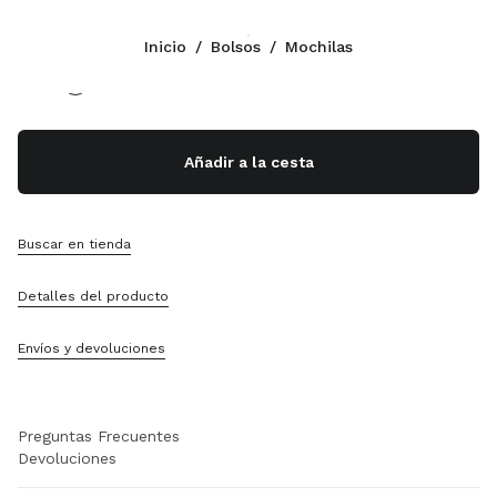
Color:
Coñac
Inicio
/
Bolsos
/
Mochilas
Síganos facebook
Síganos instagram
Síganos twitter
Síganos youtube
Síganos tiktok
Síganos snapchat
CONTACTOS
Añadir a la cesta
1-888-964-8648
Escríbanos Por WhatsApp
Contactos
Buscar en tienda
Localizador De Tiendas
Sitemap
Detalles del producto
ASISTENCIA
Envíos y devoluciones
Servicios Miu Miu
Seguimiento Del Pedido
Preguntas Frecuentes
Devoluciones