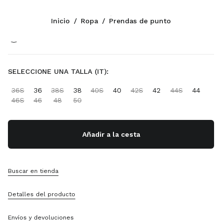
Color:
White/Cocoa Brown
Inicio
/
Ropa
/
Prendas de punto
Síganos facebook
Síganos instagram
Síganos twitter
Síganos youtube
Síganos tiktok
Síganos snapchat
CONTACTOS
SELECCIONE UNA TALLA (IT):
1-888-964-8648
36S
36
38S
38
40S
40
42S
42
44S
44
Escríbanos Por WhatsApp
46S
46
48
50
Contactos
Localizador De Tiendas
Sitemap
Añadir a la cesta
ASISTENCIA
Buscar en tienda
Servicios Miu Miu
Seguimiento Del Pedido
Detalles del producto
Preguntas Frecuentes
Devoluciones
Envíos y devoluciones