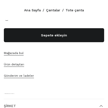
Renk:
Natürel
Ana Sayfa
/
Çantalar
/
Tote çanta
İLETIŞIM
Sepete ekleyin
+90 212 80 80 101
WhatsApp Üzerinden Mesaj Gönderin
İletişim
Mağaza Bul
Mağazada bul
Site Haritası
Ürün detayları
DESTEK
Gönderim ve İadeler
Miu Miu Hizmetleri
Siparişinizi Takip Edin
SSS
İadeler
ŞIRKET