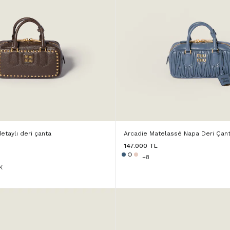
etaylı deri çanta
Arcadie Matelassé Napa Deri Çan
147.000 TL
+8
K