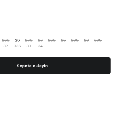
26S
26
27S
27
28S
28
29S
29
30S
32
33S
33
34
Sepete ekleyin