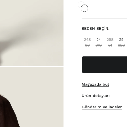
BEDEN SEÇIN:
24S
24
25S
25
30
31S
31
32S
Mağazada bul
Ürün detayları
Gönderim ve İadeler