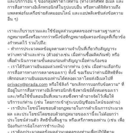
และบริการอื่น ๆ ของกลุ่มพราด้าให้ท่าน (ทางโทรศัพท์ อีเมล และ
การสื่อสารทางอิเล็กทรอนิกส์ในรูปแบบอื่น หรือทางดิจิทัลรวมถึง
แพลตฟอร์มเครือข่ายสังคมออนไลน์ และแอปพลิเคชันส่งข้อความ
อื่น ๆ)
เราจะเก็บรวบรวมและใช้ข้อมูลส่วนบุคคลของท่านตามฐานทาง
กฎหมายหนึ่งหรือมากกว่าหนึ่งข้อที่กฎหมายคุ้มครองข้อมูลที่เกี่ยวข้อ
งกําหนดไว้ รวมไปถึง:
- ทำการประมวลผลข้อมูลตามความจำเป็นที่เกี่ยวกับสัญญาระ
หว่างพราด้าและท่าน (ตัวอย่างเช่น เมื่อท่านซื้อผลิตภัณฑ์) หรือ
เพื่อดําเนินการตามขั้นตอนก่อนทําสัญญาเมื่อท่านร้องขอ
- เราได้รับความยินยอมล่วงหน้าจากท่าน (เช่น เมื่อท่านเลือกรับ
การสื่อสารทางการตลาดของเรา) ทั้งนี้ ขอเรียนว่าท่านมีสิทธิที่จะ
เพิกถอนความยินยอมของท่านได้ตลอดเวลาโดยส่งอีเมลไปที่
privacy@prada.com
หรือใช้ลิงก์ “ยกเลิกการบอกรับข้อความ” ที่
มีอยู่ในการสื่อสารทางอิเล็กทรอนิกส์เชิงพาณิชย์ทั้งหมดของเรา
และ/หรือใช้ขั้นตอนอื่นที่เหมาะสมซึ่งพราด้าอาจจัดไว้เพื่อให้
บริการแก่ท่าน (เช่น โดยการเข้าสู่ระบบบัญชีออนไลน์ของท่าน)
- เรามีประโยชน์โดยชอบด้วยกฎหมายในการดำเนินการประมวล
ผล และประโยชน์โดยชอบด้วยกฎหมายของเรานี้จะไม่ด้อยกว่า
ประโยชน์ส่วนตัว สิทธิขั้นพื้นฐาน หรือเสรีภาพของท่าน (เช่น เพื่อ
ป้องกันการฉ้อโกงการชำระเงิน)
- เราต้องประมวลผลข้อมูลส่วนบุคคลของท่านเพื่อปฏิบัติตาม