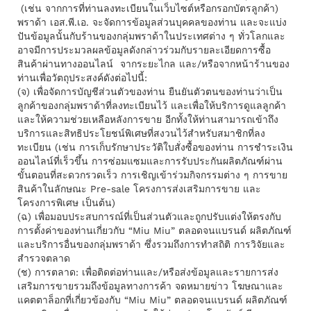
(เช่น จากการที่ท่านลงทะเบียนในเว็บไซต์หรือกรอกบัตรลูกค้า)
พราด้า เอส.พี.เอ. จะจัดการข้อมูลส่วนบุคคลของท่าน และจะแบ่ง
ปันข้อมูลนั้นกับร้านของกลุ่มพราด้าในประเทศต่าง ๆ ทั่วโลกและ
อาจมีการประมวลผลข้อมูลดังกล่าวร่วมกับรายละเอียดการซื้อ
สินค้าผ่านทางออนไลน์ จากระยะไกล และ/หรือจากหน้าร้านของ
ท่านเพื่อวัตถุประสงค์ดังต่อไปนี้:
(จ) เพื่อจัดการบัญชีส่วนตัวของท่าน ยืนยันตัวตนของท่านว่าเป็น
ลูกค้าของกลุ่มพราด้าที่ลงทะเบียนไว้ และเพื่อให้บริการดูแลลูกค้า
และให้ความช่วยเหลือหลังการขาย อีกทั้งให้ท่านสามารถเข้าถึง
บริการและสิทธิประโยชน์พิเศษที่สงวนไว้สําหรับสมาชิกที่ลง
ทะเบียน (เช่น การเก็บรักษาประวัติใบสั่งซื้อของท่าน การชําระเงิน
ออนไลน์ที่เร็วขึ้น การซ่อมแซมและการรับประกันผลิตภัณฑ์ผ่าน
ขั้นตอนที่สะดวกรวดเร็ว การเชิญเข้าร่วมกิจกรรมต่าง ๆ การขาย
สินค้าในลักษณะ Pre-sale โครงการส่งเสริมการขาย และ
โครงการพิเศษ เป็นต้น)
(ฉ) เพื่อมอบประสบการณ์ที่เป็นส่วนตัวและถูกปรับแต่งให้ตรงกับ
การตั้งค่าของท่านเกี่ยวกับ “Miu Miu” ตลอดจนแบรนด์ ผลิตภัณฑ์
และบริการอื่นของกลุ่มพราด้า ซึ่งรวมถึงการทําสถิติ การวิจัยและ
สำรวจตลาด
(ช) การตลาด: เพื่อติดต่อท่านและ/หรือส่งข้อมูลและรายการส่ง
เสริมการขายรวมถึงข้อมูลทางการค้า จดหมายข่าว โฆษณาและ
แคตตาล็อกที่เกี่ยวข้องกับ “Miu Miu” ตลอดจนแบรนด์ ผลิตภัณฑ์