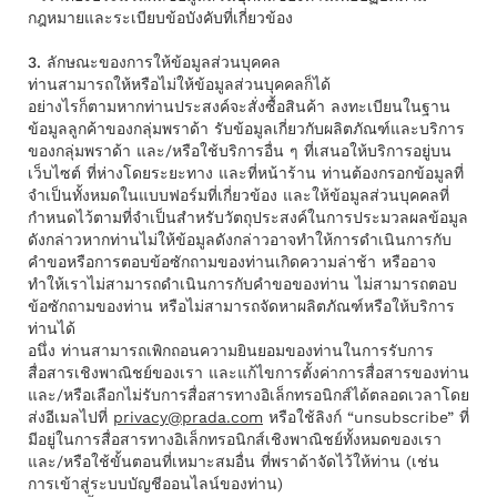
กฎหมายและระเบียบข้อบังคับที่เกี่ยวข้อง
3. ลักษณะของการให้ข้อมูลส่วนบุคคล
ท่านสามารถให้หรือไม่ให้ข้อมูลส่วนบุคคลก็ได้
อย่างไรก็ตามหากท่านประสงค์จะสั่งซื้อสินค้า ลงทะเบียนในฐาน
ข้อมูลลูกค้าของกลุ่มพราด้า รับข้อมูลเกี่ยวกับผลิตภัณฑ์และบริการ
ของกลุ่มพราด้า และ/หรือใช้บริการอื่น ๆ ที่เสนอให้บริการอยู่บน
เว็บไซต์ ที่ห่างโดยระยะทาง และที่หน้าร้าน ท่านต้องกรอกข้อมูลที่
จําเป็นทั้งหมดในแบบฟอร์มที่เกี่ยวข้อง และให้ข้อมูลส่วนบุคคลที่
กำหนดไว้ตามที่จําเป็นสำหรับวัตถุประสงค์ในการประมวลผลข้อมูล
ดังกล่าวหากท่านไม่ให้ข้อมูลดังกล่าวอาจทําให้การดำเนินการกับ
คำขอหรือการตอบข้อซักถามของท่านเกิดความล่าช้า หรืออาจ
ทำให้เราไม่สามารถดำเนินการกับคำขอของท่าน ไม่สามารถตอบ
ข้อซักถามของท่าน หรือไม่สามารถจัดหาผลิตภัณฑ์หรือให้บริการ
ท่านได้
อนึ่ง ท่านสามารถเพิกถอนความยินยอมของท่านในการรับการ
สื่อสารเชิงพาณิชย์ของเรา และแก้ไขการตั้งค่าการสื่อสารของท่าน
และ/หรือเลือกไม่รับการสื่อสารทางอิเล็กทรอนิกส์ได้ตลอดเวลาโดย
ส่งอีเมลไปที่
privacy@prada.com
หรือใช้ลิงก์ “unsubscribe” ที่
มีอยู่ในการสื่อสารทางอิเล็กทรอนิกส์เชิงพาณิชย์ทั้งหมดของเรา
และ/หรือใช้ขั้นตอนที่เหมาะสมอื่น ที่พราด้าจัดไว้ให้ท่าน (เช่น
การเข้าสู่ระบบบัญชีออนไลน์ของท่าน)