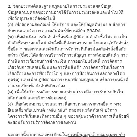
2. วัตถุประสงค์และฐานกฎหมายในการประมวลผลข้อมูล
ข้อมูลส่วนบุคคลของท่านอาจได้รับการประมวลผลและนำไปใช้
เพื่อวัตถุประสงค์ดังต่อไปนี้
(ก) เพื่อจัดหาผลิตภัณฑ์ ให้บริการ และให้ข้อมูลที่ท่านขอ สื่อสาร
กับท่านและจัดการความสัมพันธ์ที่ท่านมีกับ PRADA
(ข) เพื่อดำเนินการกับคำสั่งซื้อหรือปฏิบัติตามคำสั่งซื้อไม่ว่าจะเป็น
คำสั่งซื้อทางออนไลน์ คำสั่งซื้อที่ส่งมาจากระยะไกลและ/หรือคําสั่ง
ซื้ออื่น ๆ ของท่านและดำเนินการจัดการที่เกี่ยวข้องกับคำสั่งซื้อดัง
กล่าว (ซึ่งจะได้แก่การบริหารจัดการสัญญา การส่งมอบสินค้า การ
ดำเนินการเกี่ยวกับการชําระเงิน การออกใบแจ้งหนี้ การจัดการ
เกี่ยวกับการแลกเปลี่ยนและการคืนสินค้า การจัดการในเรื่องการ
เรียกร้องและการฟ้องร้องใด ๆ และการป้องกันการหลอกลวงโดย
ทุจริต) และเพื่อปฏิบัติตามภาระหน้าที่ตามกฎหมายหรือภาระหน้าที่
ตามระเบียบข้อบังคับที่เกี่ยวข้อง
(ค) เพื่อให้บริการหลังการขายแก่ท่าน (รวมถึง การรับประกันใน
ผลิตภัณฑ์ และบริการซ่อมแซม)
(ง) เพื่อส่งจดหมายข่าวและการสื่อสารทางการตลาดอื่น ๆ ทาง
อีเมลเกี่ยวกับแบรนด์ “Miu Miu” ตลอดจนผลิตภัณฑ์ บริการ
โครงการริเริ่มและกิจกรรมอื่น ๆ ของกลุ่มพราด้าจากการเห็นด้วยที่
จะยอมรับการบริการดังกล่าวของท่าน
นอกจากนี้หากท่านลงทะเบียนใน
ฐานข้อมูลลูกค้าของกลุ่มพราด้า