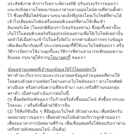
ประสิทธิภาพ ทำการวิเคราะห์ทางสถิติ ปรับปรุงบริการของเรา
และส่งข้อความโฆษณาของเราผ่านทางออนไลน์ตามที่ท่านตั้งค่า
ไว้ ซึ่งคุกกี้คือไฟล์ข้อความขนาดเล็กที่ถูกส่งโดยเว็บไซต์ที่ท่านได้
เข้าไปเยี่ยมชมไปยังเครื่องคอมพิวเตอร์ที่ท่านใช้เพื่อเข้า
อินเทอร์เน็ต (โดยปกติคือเบราว์เซอร์ของท่าน) ซึ่งคุกกี้เหล่านี้จะ
เก็บไว้ในคอมพิวเตอร์หรืออุปกรณ์ของท่านเพื่อให้เว็บไซต์เหล่านั้น
จดจําได้เมื่อท่านเข้าไปในครั้งถัดไป หากท่านต้องการทราบข้อมูล
เพิ่มเติมเกี่ยวกับคุกกี้ ประเภทของคุกกี้ที่ใช้บนเว็บไซต์ของเรา หรือ
วิธีการปิดการใช้งานคุกกี้และวิธีการที่ท่านสามารถเพิกถอนความ
ยินยอม กรุณาดูได้จาก
นโยบายคุกกี้
ของเรา
ข้อมูลส่วนบุคคลที่เจ้าของข้อมูลให้ไว้โดยสมัครใจ
พราด้าจะเก็บรวบรวมและประมวลผลข้อมูลส่วนบุคคลที่ท่านให้
โดยตรงด้วยความสมัครใจผ่านทางเว็บไซต์ของเรา ทางโทรศัพท์
ทางอีเมล หรือทางข้อความที่ส่งเข้ามา และ/หรือที่ร้านของกลุ่ม
พราด้า เมื่อท่านดำเนินการต่อไปนี้:
(1) ซื้อผลิตภัณฑ์ของเราในร้านหรือสั่งซื้อออนไลน์ สั่งซื้อจากระยะ
ไกลและ / หรือสั่งซื้อด้วยวิธีการอื่น
(2) ใช้ฟังก์ชันอื่น ๆ ที่มีอยู่บนเว็บไซต์ (ตัวอย่างเช่น เพื่อสมัครรับ
จดหมายข่าวของเรา เพื่อส่งคําขอไปยังฝ่ายบริการลูกค้าของเรา
เพื่อจองเวลาการนัดหมายที่ร้าน เพื่อเชื่อมต่อหรือโต้ตอบกับเราผ่าน
เครือข่ายสังคมออนไลน์ เป็นต้น)