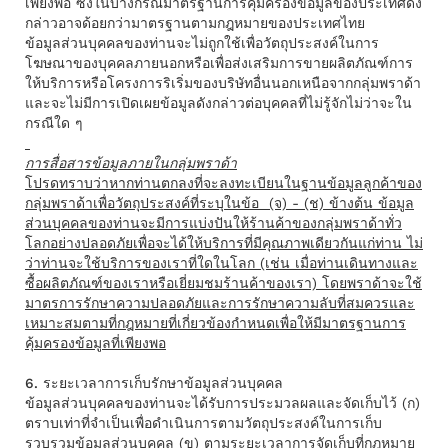
เพียงพอ ซึ่งในบางกรณีมาตรฐานการคุ้มครองข้อมูลของประเทศดัง
กล่าวอาจด้อยกว่ามาตรฐานตามกฎหมายของประเทศไทย
ข้อมูลส่วนบุคคลของท่านจะไม่ถูกใช้เพื่อวัตถุประสงค์ในการ
โฆษณาของบุคคลภายนอกหรือเพื่อส่งเสริมการขายผลิตภัณฑ์การ
ให้บริการหรือโครงการริเริ่มของบริษัทอื่นนอกเหนือจากกลุ่มพราด้า
และจะไม่มีการเปิดเผยข้อมูลดังกล่าวต่อบุคคลที่ไม่รู้จักไม่ว่าจะใน
กรณีใด ๆ
การสื่อสารข้อมูลภายในกลุ่มพราด้า
โปรดทราบว่าหากท่านตกลงที่จะลงทะเบียนในฐานข้อมูลลูกค้าของ
กลุ่มพราด้าเพื่อวัตถุประสงค์ที่ระบุในข้อ (จ) - (ช) ข้างต้น ข้อมูล
ส่วนบุคคลของท่านจะมีการแบ่งปันให้ร้านค้าของกลุ่มพราด้าทั่ว
โลกอย่างปลอดภัยเพื่อจะได้ให้บริการที่มีคุณภาพเดียวกันแก่ท่าน ไม่
ว่าท่านจะใช้บริการของเราที่ใดในโลก (เช่น เมื่อท่านเดินทางและ
ซื้อผลิตภัณฑ์ของเราหรือเยี่ยมชมร้านค้าของเรา) โดยพราด้าจะใช้
มาตรการรักษาความปลอดภัยและการรักษาความลับที่สมควรและ
เหมาะสมตามที่กฎหมายที่เกี่ยวข้องกําหนดเพื่อให้มีมาตรฐานการ
คุ้มครองข้อมูลที่เพียงพอ
6. ระยะเวลาการเก็บรักษาข้อมูลส่วนบุคคล
ข้อมูลส่วนบุคคลของท่านจะได้รับการประมวลผลและจัดเก็บไว้ (ก)
ตราบเท่าที่จําเป็นเพื่อดําเนินการตามวัตถุประสงค์ในการเก็บ
รวบรวมข้อมูลส่วนบุคคล (ข) ตามระยะเวลาการจัดเก็บที่กฎหมาย