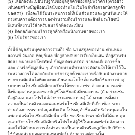
(3) เลือกลงทะเบียนในฐานข้อมูลลูกค้าของกลุ่มพราด้าโ(ตัวอย่าง
เช่นดยสร้างบัญชีออนไลน์ของท่านในเว็บไซต์หรือกรอกบัตรลูกค้า
ของเรา) เพื่อจะได้รับประสบการณ์ที่เป็นส่วนตัวและถูกปรับแต่งให้
ตรงกับความต้องการของท่านรวมถึงบริการและสิทธิประโยชน์
พิเศษที่สงวนไว้สําหรับสมาชิกที่ลงทะเบียน
(4) ติดต่อกับฝ่ายบริการลูกค้าหรือพนักงานขายของเรา
(5) ใช้บริการของเรา
ทั้งนี้ข้อมูลส่วนบุคคลอาจรวมถึง ชื่อ นามสกุลของท่าน ตําแหน่ง
สถานที่ วันเกิด ที่อยู่อีเมล ที่อยู่สําหรับการเรียกเก็บเงิน ที่อยู่สำหรับ
จัดส่ง หมายเลขโทรศัพท์ ข้อมูลบัตรเครดิต รายละเอียดการซื้อ
และ / หรือข้อมูลอื่น ๆ เกี่ยวกับท่านที่ท่านอาจตัดสินใจให้เราไว้ใน
ระหว่างการโต้ตอบกับฝ่ายบริการลูกค้าของเราหรือกับพนักงานขาย
หากท่านตัดสินใจที่จะลงทะเบียนบนเว็บไซต์ผ่านฟังก์ชั่นการเข้าสู่
ระบบทางโซเชียลมีเดียขอเรียนให้ทราบว่าพราด้าจะสามารถเข้า
ถึงข้อมูลส่วนบุคคลของบัญชีโซเชียลมีเดียของท่าน (ตัวอย่างเช่น
ที่อยู่อีเมล และโปรไฟล์สาธารณะของท่าน) ได้ ตามการตั้งค่า
ความเป็นส่วนตัวของแพลตฟอร์มโซเชียลมีเดียที่เกี่ยวข้อง หาก
ท่านต้องการทราบข้อมูลเพิ่มเติม โปรดดูคําชี้แจงสิทธิส่วนบุคคลใน
แพลตฟอร์มโซเชียลมีเดียนั้น อนึ่ง ขอเรียนว่าพราด้าไม่ได้ควบคุม
ดูแลบริการโซเชียลมีเดียหรือโปรไฟล์ผู้ใช้ในแพลตฟอร์มดังกล่าว
และไม่ได้กําหนดการตั้งค่าความเป็นส่วนตัวหรือกฎเกี่ยวกับวิธีการ
ใช้ข้อมูลส่วนบุคคลบนแพลตฟอร์มดังกล่าวแต่อย่างใด