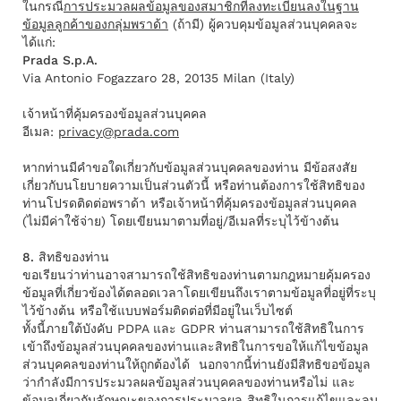
ในกรณี
การประมวลผลข้อมูลของสมาชิกที่ลงทะเบียนลงในฐาน
ข้อมูลลูกค้าของกลุ่มพราด้า
(ถ้ามี) ผู้ควบคุมข้อมูลส่วนบุคคลจะ
ได้แก่:
Prada S.p.A.
Via Antonio Fogazzaro 28, 20135 Milan (Italy)
เจ้าหน้าที่คุ้มครองข้อมูลส่วนบุคคล
อีเมล:
privacy@prada.com
หากท่านมีคําขอใดเกี่ยวกับข้อมูลส่วนบุคคลของท่าน มีข้อสงสัย
เกี่ยวกับนโยบายความเป็นส่วนตัวนี้ หรือท่านต้องการใช้สิทธิของ
ท่านโปรดติดต่อพราด้า หรือเจ้าหน้าที่คุ้มครองข้อมูลส่วนบุคคล
(ไม่มีค่าใช้จ่าย) โดยเขียนมาตามที่อยู่/อีเมลที่ระบุไว้ข้างต้น
8. สิทธิของท่าน
ขอเรียนว่าท่านอาจสามารถใช้สิทธิของท่านตามกฎหมายคุ้มครอง
ข้อมูลที่เกี่ยวข้องได้ตลอดเวลาโดยเขียนถึงเราตามข้อมูลที่อยู่ที่ระบุ
ไว้ข้างต้น หรือใช้แบบฟอร์มติดต่อที่มีอยู่ในเว็บไซต์
ทั้งนี้ภายใต้บังคับ PDPA และ GDPR ท่านสามารถใช้สิทธิในการ
เข้าถึงข้อมูลส่วนบุคคลของท่านและสิทธิในการขอให้แก้ไขข้อมูล
ส่วนบุคคลของท่านให้ถูกต้องได้ นอกจากนี้ท่านยังมีสิทธิขอข้อมูล
ว่ากำลังมีการประมวลผลข้อมูลส่วนบุคคลของท่านหรือไม่ และ
ข้อมูลเกี่ยวกับลักษณะของการประมวลผล สิทธิในการแก้ไขและลบ