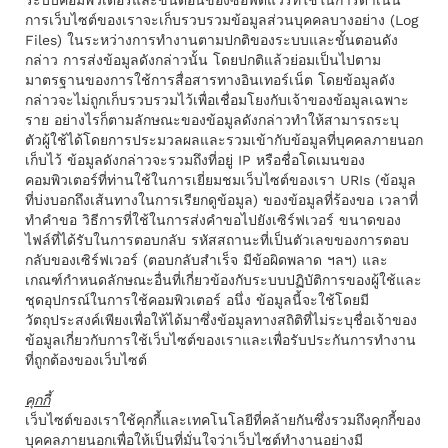
ระบบคอมพิวเตอร์และขั้นตอนของซอฟต์แวร์ที่ใช้ในการดำเนิน
การเว็บไซต์ของเราจะเก็บรวบรวมข้อมูลส่วนบุคคลบางอย่าง (Log
Files) ในระหว่างการทำงานตามปกติของระบบและขั้นตอนดัง
กล่าว การส่งข้อมูลดังกล่าวนั้น โดยปกติแล้วย่อมเป็นไปตาม
มาตรฐานของการใช้การสื่อสารทางอินเทอร์เน็ต โดยข้อมูลดัง
กล่าวจะไม่ถูกเก็บรวบรวมไว้เพื่อเชื่อมโยงกับเจ้าของข้อมูลเฉพาะ
ราย อย่างไรก็ตามลักษณะของข้อมูลดังกล่าวทำให้สามารถระบุ
ตัวผู้ใช้ได้โดยการประมวลผลและรวมเข้ากับข้อมูลที่บุคคลภายนอก
เก็บไว้ ข้อมูลดังกล่าวจะรวมถึงที่อยู่ IP หรือชื่อโดเมนของ
คอมพิวเตอร์ที่ท่านใช้ในการเยี่ยมชมเว็บไซต์ของเรา URIs (ข้อมูล
ที่บ่งบอกถึงเส้นทางในการเรียกดูข้อมูล) ของข้อมูลที่ร้องขอ เวลาที่
ทำคําขอ วิธีการที่ใช้ในการส่งคําขอไปยังเซิร์ฟเวอร์ ขนาดของ
ไฟล์ที่ได้รับในการตอบกลับ รหัสสถานะที่เป็นตัวเลขของการตอบ
กลับของเซิร์ฟเวอร์ (ตอบกลับสําเร็จ มีข้อผิดพลาด ฯลฯ) และ
เกณฑ์กำหนดลักษณะอื่นที่เกี่ยวข้องกับระบบปฏิบัติการของผู้ใช้และ
ชุดอุปกรณ์ในการใช้คอมพิวเตอร์ อนึ่ง ข้อมูลนี้จะใช้โดยมี
วัตถุประสงค์เพียงเพื่อให้ได้มาซึ่งข้อมูลทางสถิติที่ไม่ระบุชื่อเจ้าของ
ข้อมูลเกี่ยวกับการใช้เว็บไซต์ของเราและเพื่อรับประกันการทํางาน
ที่ถูกต้องของเว็บไซต์
คุกกี้
เว็บไซต์ของเราใช้คุกกี้และเทคโนโลยีที่คล้ายกันซึ่งรวมถึงคุกกี้ของ
บุคคลภายนอกเพื่อให้เป็นที่มั่นใจว่าเว็บไซต์ทํางานอย่างมี