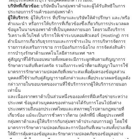
วัตถุประสงค์ที่ระบุไว้ ซึ่งบุคคลดังกล่าวรวมถึง:
บริษัทที่เกี่ยวข้อง:
บริษัทอื่นในกลุ่มพราด้าและผู้ได้รับสิทธิในการ
ประกอบการร้านค้าของกลุ่มพราด้า
ผู้ให้บริการ
: ผู้ให้บริการ ที่ปรึกษาและบริษัทให้คําปรึกษา และ/หรือ
คำแนะนำ หรือการให้บริการที่เกี่ยวข้องซึ่งเกี่ยวกับการประมวลผล
ข้อมูลในนามของพราด้าที่เป็นบุคคลภายนอก โดยรวมถึงบริการ
วิเคราะห์เว็บไซต์ บริการให้เช่าระบบคอมพิวเตอร์ (Hosting) การ
ดำเนินการเกี่ยวกับธุรกรรมและการชําระเงิน การบริหารจัดการ
รายการส่งเสริมการขาย การป้องกันการฉ้อโกง การจัดส่งสินค้า
การบํารุงรักษาด้านเทคโนโลยีสารสนเทศ ฯลฯ
คู่สัญญาที่ได้รับมอบหมายทั้งหมดจะมีภาระผูกพันตามสัญญาการ
รักษาความลับที่เคร่งครัด รวมถึงภาระหน้าที่ตามสัญญาในการใช้
มาตรการรักษาความปลอดภัยที่เหมาะสมเพื่อคุ้มครองข้อมูลส่วน
บุคคลที่ใช้ร่วมกับคู่สัญญารายดังกล่าวและเพื่อประมวลผลข้อมูลดัง
กล่าวภายในขอบเขตของงานที่ใช้บริการจากผู้ให้บริการภายนอก
เท่านั้น
และเนื่องจากพราด้าเป็นส่วนหนึ่งขององค์กรที่มีเครือข่ายระหว่าง
ประเทศ ข้อมูลส่วนบุคคลของท่านอาจได้รับการโอนไปยังต่าง
ประเทศรวมถึงนอกประเทศไทยและสหภาพยุโรปตามกฎหมายที่
เกี่ยวข้อง แม้จะเป็นการชั่วคราวก็ตาม (คลิก
ที่นี่
เพื่อดูประเทศที่
กลุ่มพราด้าและผู้ให้บริการกับกลุ่มพราด้าประกอบการอยู่) โดยใช้
มาตรการรักษาความปลอดภัยและการป้องกันที่เหมาะสมทั้งปวงเพื่อ
ให้มีการคุ้มครองข้อมูลและรักษาความปลอดภัยของข้อมูลอย่าง