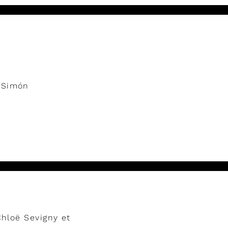
a Simón
Chloë Sevigny et