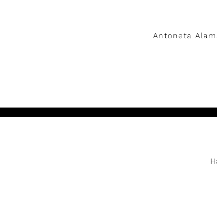
Lire
Antoneta Alama
Lire
H