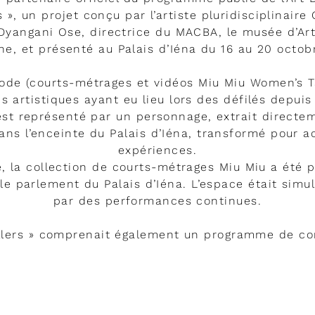
rs », un projet conçu par l’artiste pluridisciplinair
 Dyangani Ose, directrice du MACBA, le musée d’A
ne, et présenté au Palais d’Iéna du 16 au 20 octob
ode (courts-métrages et vidéos Miu Miu Women’s Ta
ns artistiques ayant eu lieu lors des défilés depuis
est représenté par un personnage, extrait directe
ans l’enceinte du Palais d’Iéna, transformé pour ac
expériences.
é, la collection de courts-métrages Miu Miu a été 
 le parlement du Palais d’Iéna. L’espace était si
par des performances continues.
ellers » comprenait également un programme de co
DÉVELOPPER