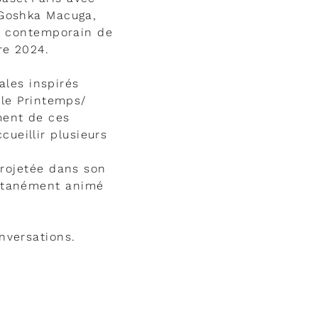
e Goshka Macuga,
rt contemporain de
re 2024.
les inspirés
 le Printemps/
ment de ces
cueillir plusieurs
projetée dans son
multanément animé
nversations.