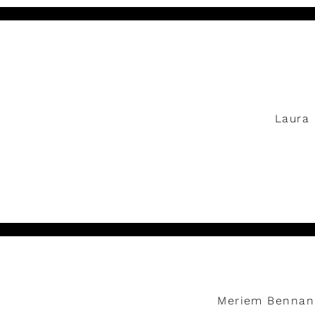
Lire
Laura 
Lire
Meriem Bennani,