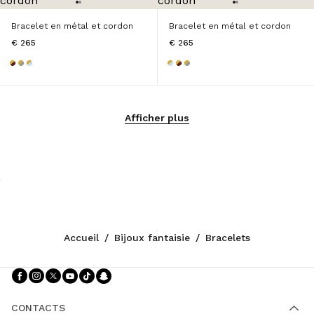
Bracelet en métal et cordon
Bracelet en métal et cordon
€ 265
€ 265
Afficher plus
Accueil
/
Bijoux fantaisie
/
Bracelets
Suivez-nous facebook
Suivez-nous instagram
Suivez-nous twitter
Suivez-nous youtube
Suivez-nous tiktok
Suivez-nous snapchat
CONTACTS