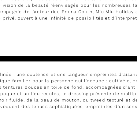
 vision de la beauté réenvisagée pour les nombreuses fa
compagnie de l’acteur·rice Emma Corrin, Miu Miu Holiday 
 privé, ouvert à une infinité de possibilités et d’interprét
DÉVELOPPER
finée : une opulence et une langueur empreintes d’aisa
que familier pour la personne qui l’occupe : cultivé·e, c
s tentures douces en toile de fond, accompagnées d’anti
poque et un lieu reculés, le dressing présente de multipl
oir fluide, de la peau de mouton, du tweed texturé et d
évoquent des tenues sophistiquées, empreintes d’un sen
DÉVELOPPER