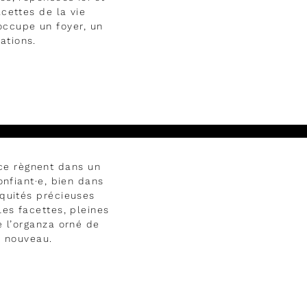
cettes de la vie
occupe un foyer, un
ations.
nce règnent dans un
onfiant·e, bien dans
quités précieuses
es facettes, pleines
e l’organza orné de
s nouveau.