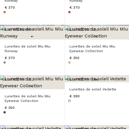
Runway
Runway
Lunettes de soleil Miu Miu Runway
€ 370
€ 370
Commander
FROM THE RUNWAY
ESSAYAGE VIRTUEL
Lunettes de soleil Miu Miu
Lunettes de soleil Miu Miu
Runway
Eyewear Collection
€ 370
€ 350
ESSAYAGE VIRTUEL
ESSAYAGE VIRTUEL
Lunettes de soleil Vedette
Lunettes de soleil Miu Miu
€ 390
Eyewear Collection
€ 350