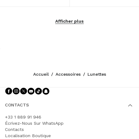
Afficher plus
Accueil
/
Accessoires
/
Lunettes
Suivez-nous facebook
Suivez-nous instagram
Suivez-nous twitter
Suivez-nous youtube
Suivez-nous tiktok
Suivez-nous snapchat
CONTACTS
+33 1 889 91 946
Écrivez-Nous Sur WhatsApp
Contacts
Localisation Boutique