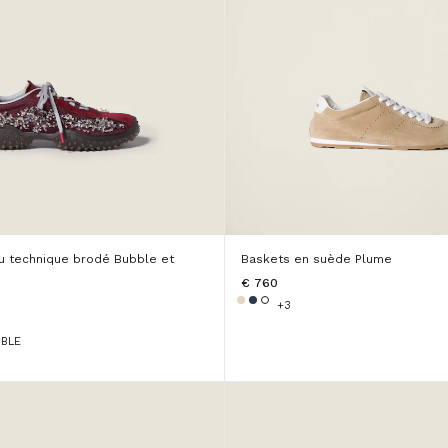
su technique brodé Bubble et
Baskets en suède Plume
€ 760
+3
IBLE