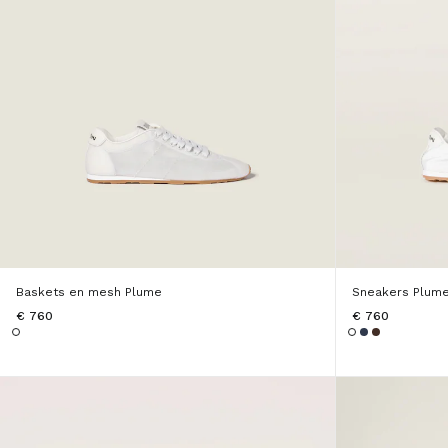
Baskets en mesh Plume
Sneakers Plume
€ 760
€ 760