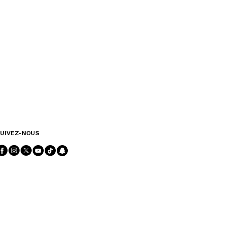
UIVEZ-NOUS
Suivez-nous facebook
Suivez-nous instagram
Suivez-nous twitter
Suivez-nous youtube
Suivez-nous tiktok
Suivez-nous snapchat