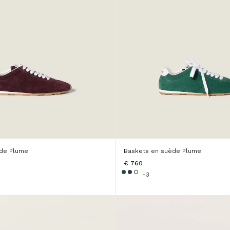
ède Plume
Baskets en suède Plume
€ 760
+3