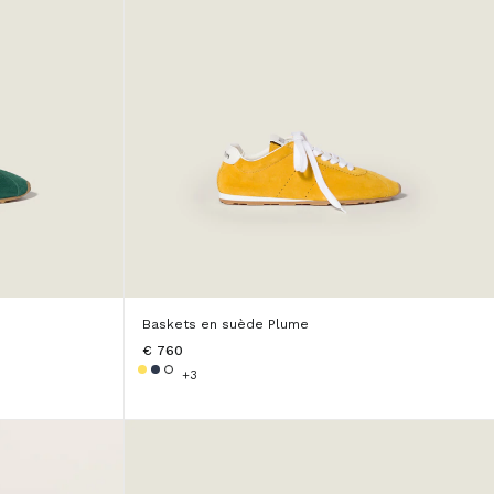
Baskets en suède Plume
€ 760
+3