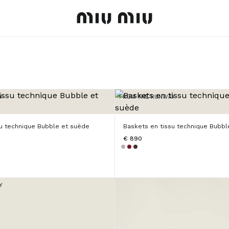
MiuMiu logo
Y
FROM THE RUNWAY
su technique Bubble et suède
Baskets en tissu technique Bubbl
€ 890
Y