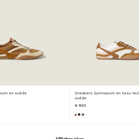
sium en suède
Sneakers Gymnasium en tissu tec
suède
€ 850
Afficher plus