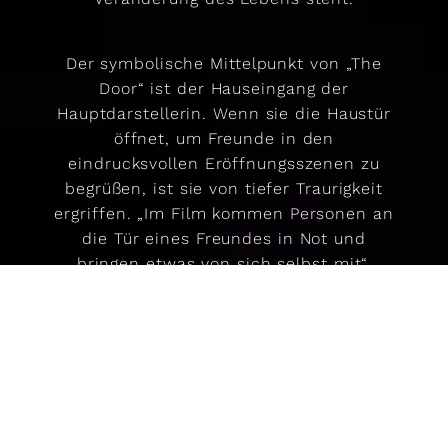
Der symbolische Mittelpunkt von „The
Door“ ist der Hauseingang der
Hauptdarstellerin. Wenn sie die Haustür
öffnet, um Freunde in den
eindrucksvollen Eröffnungsszenen zu
begrüßen, ist sie von tiefer Traurigkeit
ergriffen. „Im Film kommen Personen an
die Tür eines Freundes in Not und
bringen etwas von sich selbst mit“,
erklärt Regisseurin DuVernay.
„Schließlich sehen wir unsere Heldin,
die bereit ist, alleine durch die Tür zu
gehen. Die Tür im Film stellt einen Weg
zu unserem wahren Selbst dar.“