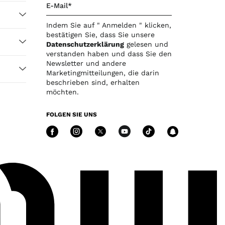
E-Mail*
Indem Sie auf " Anmelden " klicken,
bestätigen Sie, dass Sie unsere
Datenschutzerklärung
gelesen und
verstanden haben und dass Sie den
Newsletter und andere
Marketingmitteilungen, die darin
beschrieben sind, erhalten
möchten.
FOLGEN SIE UNS
Folgen Sie uns facebook
Folgen Sie uns instagr
Folgen Sie uns twit
Folgen Sie uns
Folgen Sie
Folge