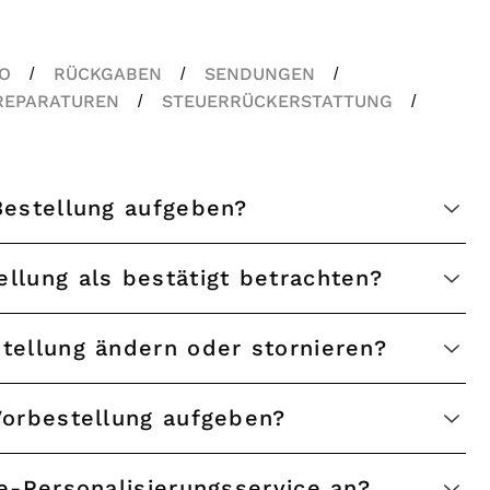
TO
RÜCKGABEN
SENDUNGEN
/
/
/
REPARATUREN
STEUERRÜCKERSTATTUNG
/
/
Bestellung aufgeben?
llung als bestätigt betrachten?
tellung ändern oder stornieren?
Vorbestellung aufgeben?
e-Personalisierungsservice an?