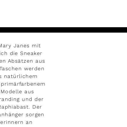
Mary Janes mit
ch die Sneaker
hen Absätzen aus
 Taschen werden
us natürlichem
s primärfarbenem
 Modelle aus
randing und der
Raphiabast. Der
nanhänger sorgen
 erinnern an