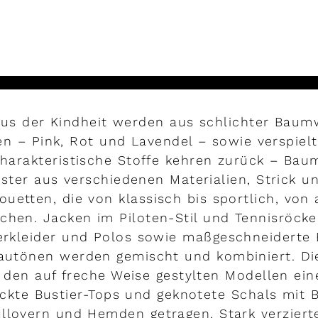
MEHR LESEN
us der Kindheit werden aus schlichter Baum
en – Pink, Rot und Lavendel – sowie verspiel
 Charakteristische Stoffe kehren zurück – Bau
ster aus verschiedenen Materialien, Strick u
ouetten, die von klassisch bis sportlich, von
chen. Jacken im Piloten-Stil und Tennisröck
rkleider und Polos sowie maßgeschneiderte
autönen werden gemischt und kombiniert. Die
 den auf freche Weise gestylten Modellen ein
ickte Bustier-Tops und geknotete Schals mit 
llovern und Hemden getragen. Stark verziert