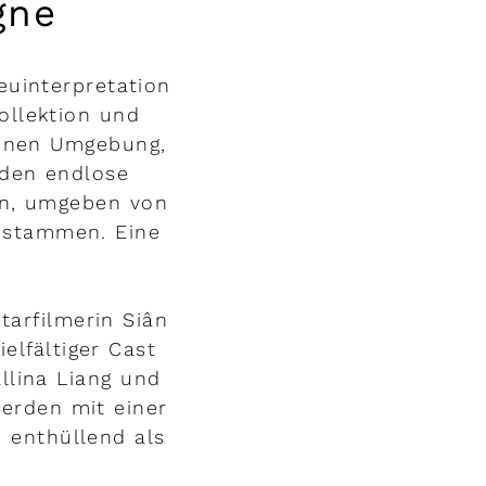
gne
euinterpretation
ollektion und
rünen Umgebung,
rden endlose
en, umgeben von
r stammen. Eine
tarfilmerin Siân
elfältiger Cast
llina Liang und
werden mit einer
e enthüllend als