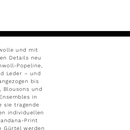
wolle und mit
ten Details neu
mwoll-Popeline,
nd Leder – und
 angezogen bis
e, Blousons und
 Ensembles in
 sie tragende
en individuellen
Bandana-Print
e Gürtel werden