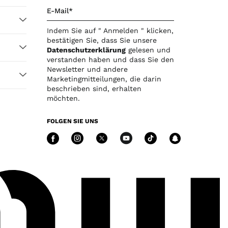
E-Mail*
Indem Sie auf " Anmelden " klicken,
bestätigen Sie, dass Sie unsere
Datenschutzerklärung
gelesen und
verstanden haben und dass Sie den
Newsletter und andere
Marketingmitteilungen, die darin
beschrieben sind, erhalten
möchten.
FOLGEN SIE UNS
Folgen Sie uns facebook
Folgen Sie uns instagr
Folgen Sie uns twit
Folgen Sie uns
Folgen Sie
Folge