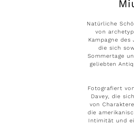
Mi
Natürliche Schö
von archetyp
Kampagne des J
die sich so
Sommertage und
geliebten Anti
Fotografiert vo
Davey, die sic
von Charaktere
die amerikanisc
Intimität und e