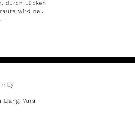
en, durch Lücken
traute wird neu
.
armby
a Liang, Yura