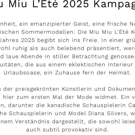
u Miu L’Été 2025 Kampa
nheit, ein emanzipierter Geist, eine frische N
ischen Sommermodellen: Die Miu Miu L’Été K
ahres 2025 begibt sich ins Freie. In einer g
wohl ruhig als auch belebend präsentiert, we
 laue Abende in stiller Betrachtung genoss
quitäten, die aus einem eklektischen Interieu
Urlaubsoase, ein Zuhause fern der Heimat.
n der preisgekrönten Künstlerin und Dokumen
h hier zum ersten Mal der Mode widmet. Ein vi
n, darunter die kanadische Schauspielerin Ca
he Schauspielerin und Model Diana Silvers, 
inem Verständnis dargestellt, die sowohl leis
auch subtil provokativ sind.