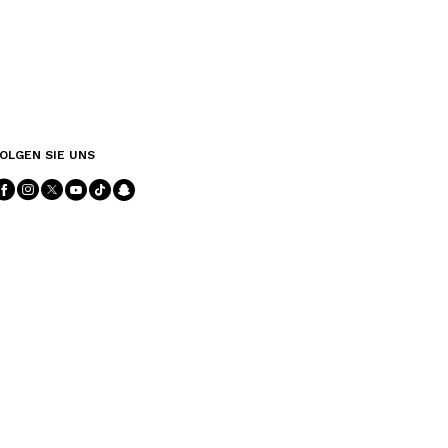
OLGEN SIE UNS
Folgen Sie uns facebook
Folgen Sie uns instagram
Folgen Sie uns twitter
Folgen Sie uns youtube
Folgen Sie uns tiktok
Folgen Sie uns snapchat