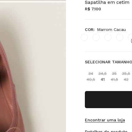
Sapatilha em cetim
R$ 7.100
COR:
Marrom Cacau
SELECIONAR TAMANHO 
34
34,5
35
35,5
40,5
41
41,5
42
Encontrar uma loja
Detalhes do produto