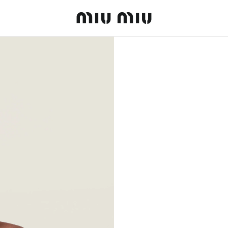
MiuMiu logo