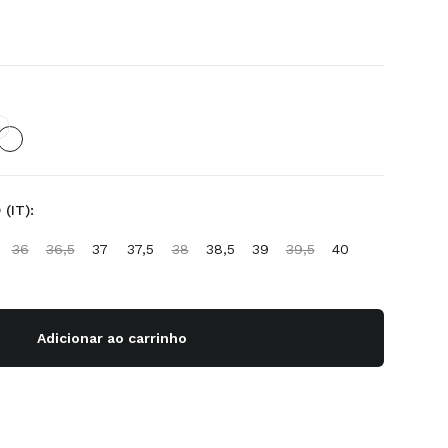
(IT):
36
36,5
37
37,5
38
38,5
39
39,5
40
Adicionar ao carrinho