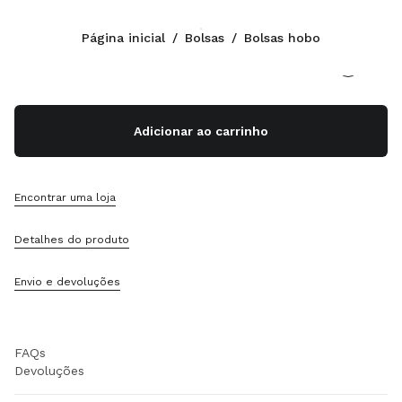
Cor:
Caramelo
Página inicial
/
Bolsas
/
Bolsas hobo
Siga-nos facebook
Siga-nos instagram
Siga-nos twitter
Siga-nos youtube
CONTATOS
Adicionar ao carrinho
0800 0 648648
Fale Conosco Pelo WhatsApp
Contatos
Encontrar uma loja
Localizador De Lojas
Mapa Do Site
Detalhes do produto
APOIO
Envio e devoluções
Serviços Miu Miu
Acompanhe Seu Pedido
FAQs
Devoluções