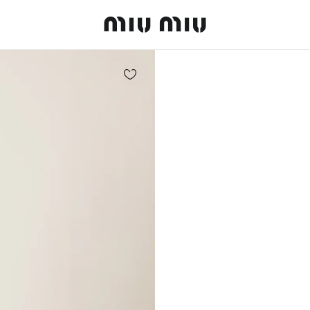
MiuMiu logo