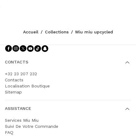
Accueil
/
Collections
/
Miu miu upcycled
Suivez-nous facebook
Suivez-nous instagram
Suivez-nous twitter
Suivez-nous youtube
Suivez-nous tiktok
Suivez-nous snapchat
CONTACTS
+32 23 207 232
Contacts
Localisation Boutique
Sitemap
ASSISTANCE
Services Miu Miu
Suivi De Votre Commande
FAQ