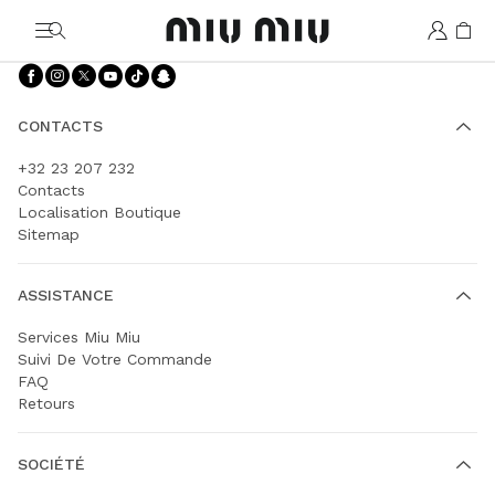
MiuMiu logo
Suivez-nous facebook
Suivez-nous instagram
Suivez-nous twitter
Suivez-nous youtube
Suivez-nous tiktok
Suivez-nous snapchat
CONTACTS
+32 23 207 232
Contacts
Localisation Boutique
Sitemap
ASSISTANCE
Services Miu Miu
Suivi De Votre Commande
FAQ
Retours
SOCIÉTÉ