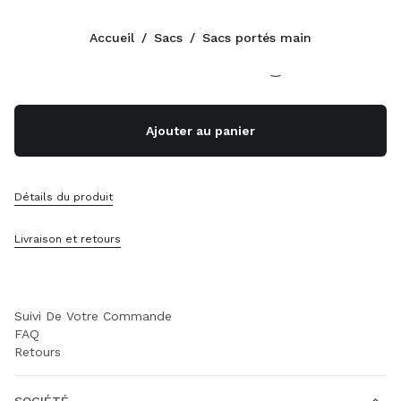
Couleur:
Rose Poudré
Accueil
/
Sacs
/
Sacs portés main
Suivez-nous facebook
Suivez-nous instagram
Suivez-nous twitter
Suivez-nous youtube
Suivez-nous tiktok
Suivez-nous snapchat
CONTACTS
Ajouter au panier
+32 23 207 232
Contacts
Localisation Boutique
Détails du produit
Sitemap
Livraison et retours
ASSISTANCE
Services Miu Miu
Suivi De Votre Commande
FAQ
Retours
SOCIÉTÉ