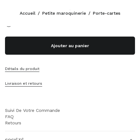
Couleur:
Noir
Accueil
/
Petite maroquinerie
/
Porte-cartes
Suivez-nous facebook
Suivez-nous instagram
Suivez-nous twitter
Suivez-nous youtube
Suivez-nous tiktok
Suivez-nous snapchat
CONTACTS
Ajouter au panier
+32 23 207 232
Contacts
Localisation Boutique
Détails du produit
Sitemap
Livraison et retours
ASSISTANCE
Services Miu Miu
Suivi De Votre Commande
FAQ
Retours
SOCIÉTÉ