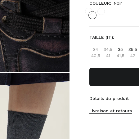
COULEUR:
Noir
TAILLE (IT):
34
34,5
35
35,5
40,5
41
41,5
42
Détails du produit
Livraison et retours