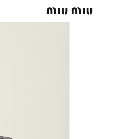
MiuMiu logo