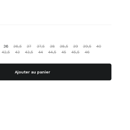
36
36,5
37
37,5
38
38,5
39
39,5
40
42,5
43
43,5
44
44,5
45
45,5
46
Ajouter au panier