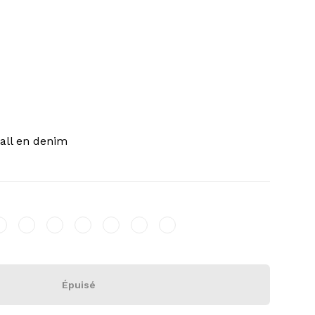
all en denim
Épuisé