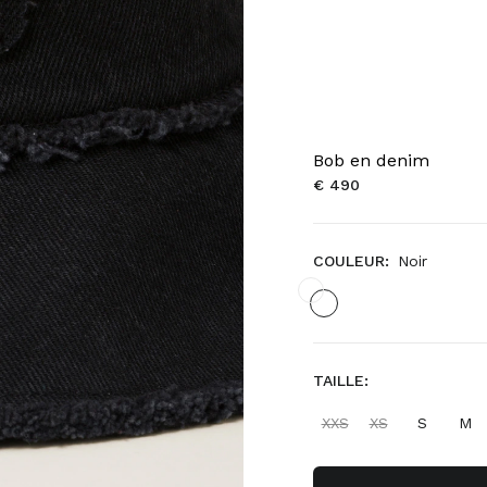
Bob en denim
€ 490
COULEUR:
Noir
TAILLE:
XXS
XS
S
M