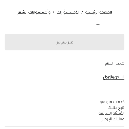
اللون:
زهري أرجواني
الصفحة الرئيسية
/
الأكسسوارات
/
وأكسسوارات الشعر
تابعنا facebook
تابعنا instagram
تابعنا twitter
تابعنا youtube
تابعنا tiktok
تابعنا snapchat
جهات الاتصال
غير متوفر
800648648
تواصل معنا عبر WhatsApp
جهات الاتصال
تفاصيل المنتج
مُحدِد موقع المتجر
خريطة الموقع
الشحن والإرجاع
الدعم
خدمات ميو ميو
تتبع طلبك
الأسئلة الشائعة
عمليات الإرجاع