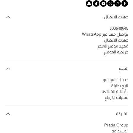
تابعنا facebook
تابعنا instagram
تابعنا twitter
تابعنا youtube
تابعنا tiktok
تابعنا snapchat
جهات الاتصال
800648648
تواصل معنا عبر WhatsApp
جهات الاتصال
مُحدِد موقع المتجر
خريطة الموقع
الدعم
خدمات ميو ميو
تتبع طلبك
الأسئلة الشائعة
عمليات الإرجاع
الشركة
Prada Group
الاستدامة