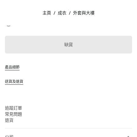
顏色:
綠色
主頁
/
成衣
/
外套與大褸
追蹤我們 facebook
追蹤我們 instagram
追蹤我們 twitter
追蹤我們 youtube
追蹤我們 tiktok
追蹤我們 line
聯絡方法
缺貨
00 800 648648 00
聯絡方法
查找專門店
產品細節
網站地圖
送貨及退貨
支援
Miu Miu 服務
追蹤訂單
常見問題
退貨
公司