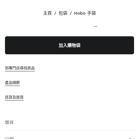
顏色:
焦糖色
主頁
/
包袋
/
Hobo 手袋
追蹤我們 facebook
追蹤我們 instagram
追蹤我們 twitter
追蹤我們 youtube
追蹤我們 tiktok
追蹤我們 line
聯絡方法
加入購物袋
00 800 648648 00
聯絡方法
查找專門店
到專門店尋找商品
網站地圖
產品細節
支援
送貨及退貨
Miu Miu 服務
追蹤訂單
常見問題
退貨
公司