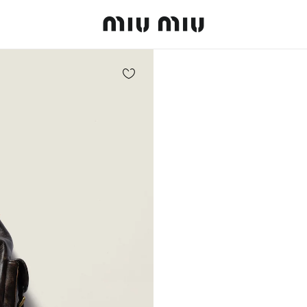
MiuMiu logo