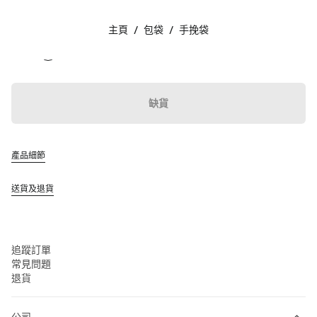
顏色:
石南木
主頁
/
包袋
/
手挽袋
追蹤我們 facebook
追蹤我們 instagram
追蹤我們 twitter
追蹤我們 youtube
追蹤我們 tiktok
追蹤我們 line
聯絡方法
缺貨
00 800 648648 00
聯絡方法
查找專門店
產品細節
網站地圖
送貨及退貨
支援
Miu Miu 服務
追蹤訂單
常見問題
退貨
公司