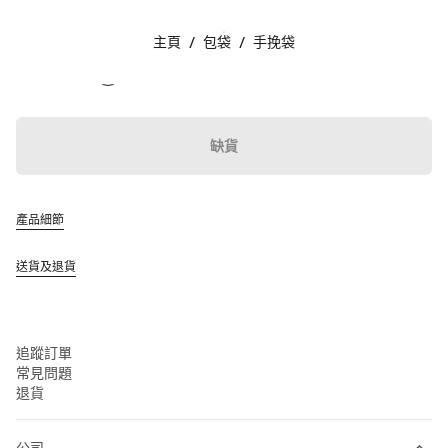
顏色:
粉藍色
主頁
/
包袋
/
手挽袋
追蹤我們 facebook
追蹤我們 instagram
追蹤我們 twitter
追蹤我們 youtube
追蹤我們 tiktok
追蹤我們 line
聯絡方法
缺貨
00 800 648648 00
聯絡方法
查找專門店
產品細節
網站地圖
送貨及退貨
支援
Miu Miu 服務
追蹤訂單
常見問題
退貨
公司