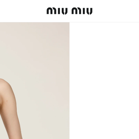
MiuMiu logo