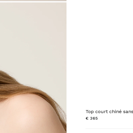
Top court chiné san
€ 365