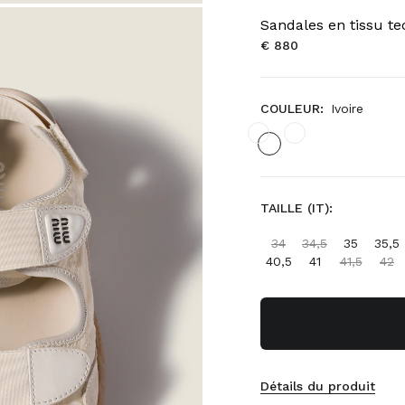
Sandales en tissu t
€ 880
COULEUR:
Ivoire
TAILLE (IT):
34
34,5
35
35,5
40,5
41
41,5
42
Détails du produit