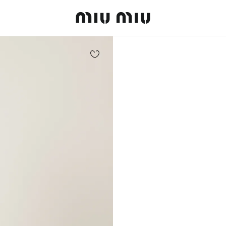
MiuMiu logo