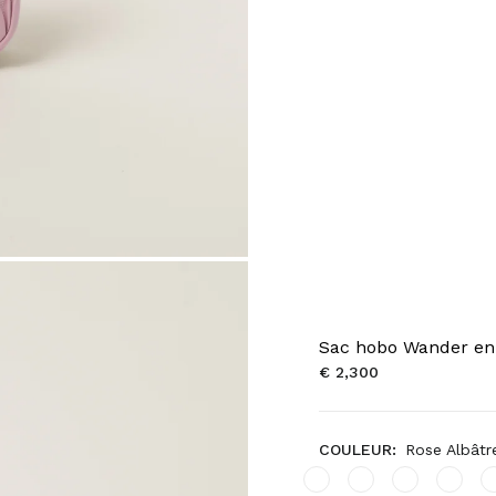
Sac hobo Wander en
€ 2,300
COULEUR:
Rose Albâtr