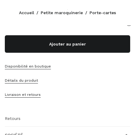
Couleur:
Rose Albâtre
Accueil
/
Petite maroquinerie
/
Porte-cartes
Suivez-nous facebook
Suivez-nous instagram
Suivez-nous twitter
Suivez-nous youtube
Suivez-nous tiktok
Suivez-nous snapchat
CONTACTS
Ajouter au panier
+377 97 98 22 53
Contacts
Localisation Boutique
Disponibilité en boutique
Sitemap
Détails du produit
ASSISTANCE
Livraison et retours
Services Miu Miu
Suivi De Votre Commande
FAQ
Retours
SOCIÉTÉ