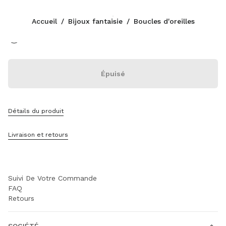
Couleur:
Blanc
Accueil
/
Bijoux fantaisie
/
Boucles d'oreilles
Suivez-nous facebook
Suivez-nous instagram
Suivez-nous twitter
Suivez-nous youtube
Suivez-nous tiktok
Suivez-nous snapchat
CONTACTS
Épuisé
+377 97 98 22 53
Contacts
Localisation Boutique
Détails du produit
Sitemap
Livraison et retours
ASSISTANCE
Services Miu Miu
Suivi De Votre Commande
FAQ
Retours
SOCIÉTÉ